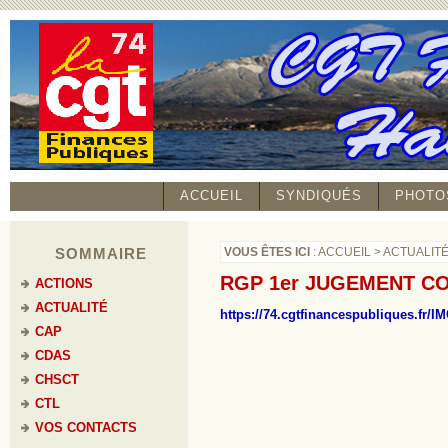
ACCUEIL
SYNDIQUÉS
PHOTO
SOMMAIRE
VOUS ÊTES ICI
:
ACCUEIL
>
ACTUALIT
RGP 1er JUGEMENT CO
ACTIONS
ACTUALITÉ
https://74.cgtfinancespubliques.fr/I
CAP
CDAS
CHSCT
CTL
VOS CONTACTS